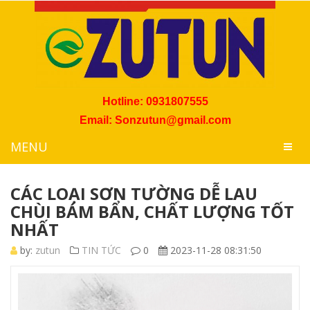
Hotline:
0931807555
Email: Sonzutun@gmail.com
MENU
CÁC LOẠI SƠN TƯỜNG DỄ LAU
CHÙI BÁM BẨN, CHẤT LƯỢNG TỐT
NHẤT
by:
zutun
TIN TỨC
0
2023-11-28 08:31:50