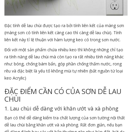
Đặc tính dễ lau chùi được tạo ra bởi tính liên kết của màng sơn
(màng sơn có tính liên kết càng cao thì càng dễ lau chùi). Tính
liên kết này tỉ lệ thuận với hàm lượng keo có trong sơn nước.
Đối với một sản phẩm chứa nhiều keo thì không những chỉ tạo
ra tính năng dễ lau chùi mà còn tạo ra rất nhiều tính năng khác
như: bóng, chống bám bẩn, góp phần chống thấm nước, rong
rêu và đặc biệt là yếu tố không mùi tự nhiên (bắt nguồn từ loại
keo Acrylic)
ĐẶC ĐIỂM CẦN CÓ CỦA SƠN DỄ LAU
CHÙI
1. Lau chùi dễ dàng với khăn ướt và xà phòng
Bạn có thể dễ dàng kiểm tra chất lượng của sơn tường nội thất
dễ lau chùi bằng khăn ướt và xà phòng. Rất đơn giản, nếu bạn
dễ dàng đánh bay các vết bẩn thường gặp như: bùn đất, bút dạ,